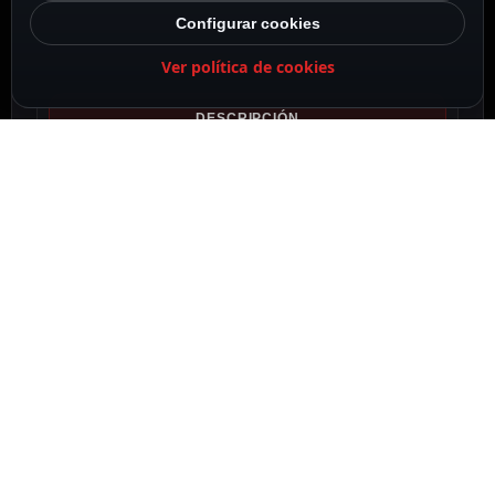
Configurar cookies
Ver política de cookies
DESCRIPCIÓN
ESPECIFICACIONES
CONTENIDO DEL PAQUETE
DESCRIPCIÓN
Hikvision
Gama PRO
Cámara IP PTZ
Sensor PTZ 1/2.8″ Progressive Scan CMOS