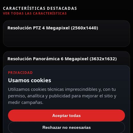
CARACTERÍSTICAS DESTACADAS
VER TODAS LAS CARACTERÍSTICAS
Resolución PTZ 4 Megapixel (2560x1440)
Resolución Panorámica 6 Megapixel (3632x1632)
PRIVACIDAD
Usamos cookies
Utilizamos cookies técnicas imprescindibles y, con tu
Lente PTZ 4.8~120 mm
permiso, analítica y publicidad para mejorar el sitio y
medir campañas.
Aceptar todas
Lente Panorámica 2.8 mm
Rechazar no necesarias