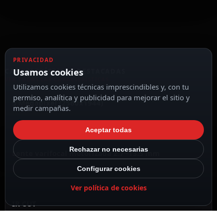
PRIVACIDAD
Usamos cookies
CARACTERÍSTICAS DESTACADAS
VER TODAS LAS CARACTERÍSTICAS
Utilizamos cookies técnicas imprescindibles y, con tu
permiso, analítica y publicidad para mejorar el sitio y
5 Megapíxel (2560x1944)
medir campañas.
Aceptar todas
Rechazar no necesarias
Lente varifocal motorizada 2.7~13.5 mm
Configurar cookies
Ver política de cookies
IR CUT