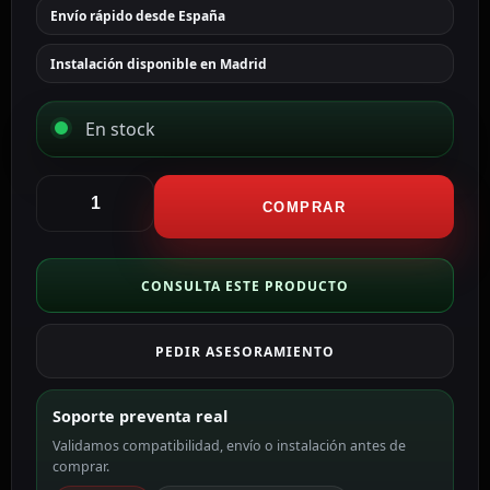
Envío rápido desde España
Instalación disponible en Madrid
En stock
Hikvision
Cámara
COMPRAR
Domo
HDTVI
Gama
CONSULTA ESTE PRODUCTO
Value
color
PEDIR ASESORAMIENTO
blanco
5
MP,
Soporte preventa real
2.7
Validamos compatibilidad, envío o instalación antes de
~
comprar.
13.5