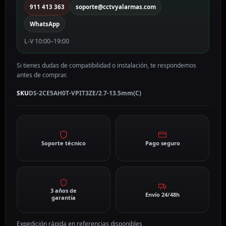
mm
911 413 363
soporte@cctvyalarmas.com
Motorizada
WhatsApp
DS-
2CE5AH0T-
L-V 10:00–19:00
VPIT3ZE/2.7-
13.5mm(C)
Si tienes dudas de compatibilidad o instalación, te respondemos
cantidad
antes de comprar.
SKU
DS-2CE5AH0T-VPIT3ZE/2.7-13.5mm(C)
Soporte técnico
Pago seguro
3 años de
Envío 24/48h
garantía
Expedición rápida en referencias disponibles