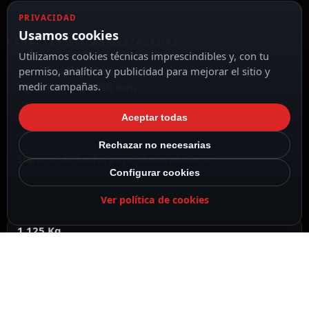
PRIVACIDAD
Usamos cookies
CARACTERÍSTICAS DESTACADAS
VER TODAS LAS CARACTERÍSTICAS
Utilizamos cookies técnicas imprescindibles y, con tu
permiso, analítica y publicidad para mejorar el sitio y
medir campañas.
545.7 (Al) x 150 (Ø) mm
Aceptar todas
Rechazar no necesarias
Soporte de techo para cámaras domo
Configurar cookies
Ver política de cookies
1.125 Kg
Aleación de aluminio