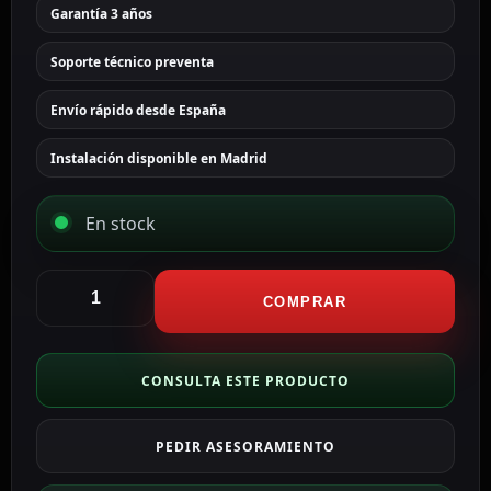
Garantía 3 años
Soporte técnico preventa
Envío rápido desde España
Instalación disponible en Madrid
En stock
Hikvision
Soporte
COMPRAR
techo
Altura
545.7
CONSULTA ESTE PRODUCTO
mm
x
PEDIR ASESORAMIENTO
150
(Ø)