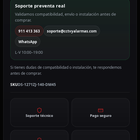
mm
Soporte preventa real
color
Validamos compatibilidad, envío o instalación antes de
blanco
comprar.
DS-
1271ZJ-
911 413 363
soporte@cctvyalarmas.com
140-
WhatsApp
DM45
cantidad
L-V 10:00–19:00
Si tienes dudas de compatibilidad o instalación, te respondemos
antes de comprar.
SKU
DS-1271ZJ-140-DM45
Soporte técnico
Pago seguro