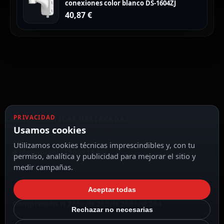
conexiones color blanco DS-1604ZJ
40,87
€
PRIVACIDAD
CARACTERÍSTICAS DESTACADAS
VER TODAS LAS CARACTERÍSTICAS
Usamos cookies
Utilizamos cookies técnicas imprescindibles y, con tu
4 Megapixel (2560x1440)
permiso, analítica y publicidad para mejorar el sitio y
medir campañas.
Aceptar todas
Compresión H.265+/H.265/H.264+/H.264
Rechazar no necesarias