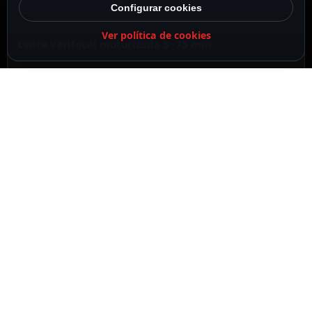
Configurar cookies
Ver política de cookies
Lente varifocal motorizada 5~75 mm
IR Alcance 100 m
DESCRIPCIÓN
ESPECIFICACIONES
CONTENIDO DEL PAQUETE