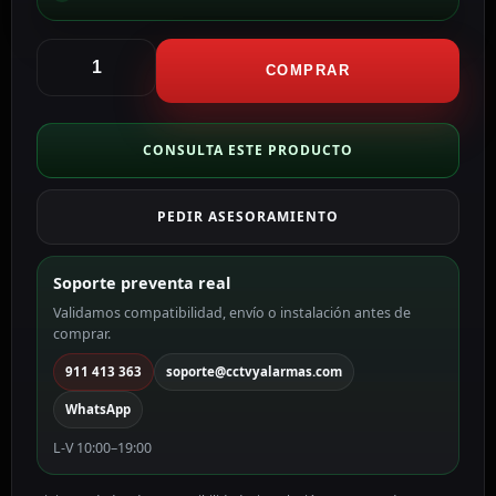
Hikvision
Domo
COMPRAR
Motorizado
IP
Hikvision
CONSULTA ESTE PRODUCTO
15X
color
PEDIR ASESORAMIENTO
blanco
4
MP,
Soporte preventa real
5
Validamos compatibilidad, envío o instalación antes de
~
comprar.
75
mm
911 413 363
soporte@cctvyalarmas.com
Motorizada,
WhatsApp
PoE
DS-
L-V 10:00–19:00
2DE4415IW-
DE(T5)