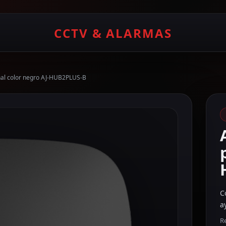
CCTV & ALARMAS
nal color negro AJ-HUB2PLUS-B
C
a
Re