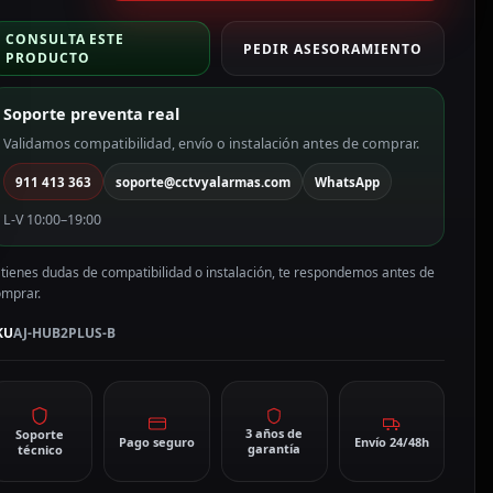
larma
CONSULTA ESTE
rofesional
PEDIR ASESORAMIENTO
PRODUCTO
olor
egro
Soporte preventa real
J-
UB2PLUS-
Validamos compatibilidad, envío o instalación antes de comprar.
911 413 363
soporte@cctvyalarmas.com
WhatsApp
antidad
L-V 10:00–19:00
 tienes dudas de compatibilidad o instalación, te respondemos antes de
omprar.
KU
AJ-HUB2PLUS-B
3 años de
Soporte
Pago seguro
Envío 24/48h
garantía
técnico