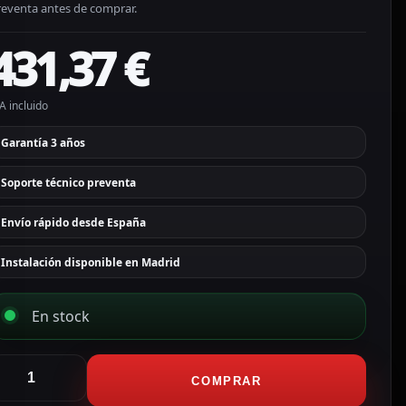
reventa antes de comprar.
431,37
€
A incluido
Garantía 3 años
Soporte técnico preventa
Envío rápido desde España
Instalación disponible en Madrid
En stock
jax
entral
COMPRAR
e