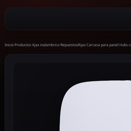
Inicio
/
Productos
/
Ajax inalambrico
/
Repuestos
/
Ajax Carcasa para panel Hubs c