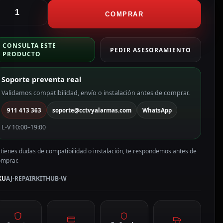
jax
arcasa
COMPRAR
ara
anel
CONSULTA ESTE
ubs
PEDIR ASESORAMIENTO
PRODUCTO
ompatibles:
J
Soporte preventa real
olor
lanco
Validamos compatibilidad, envío o instalación antes de comprar.
J-
911 413 363
soporte@cctvyalarmas.com
WhatsApp
EPAIRKITHUB-
W
L-V 10:00–19:00
antidad
 tienes dudas de compatibilidad o instalación, te respondemos antes de
omprar.
KU
AJ-REPAIRKITHUB-W