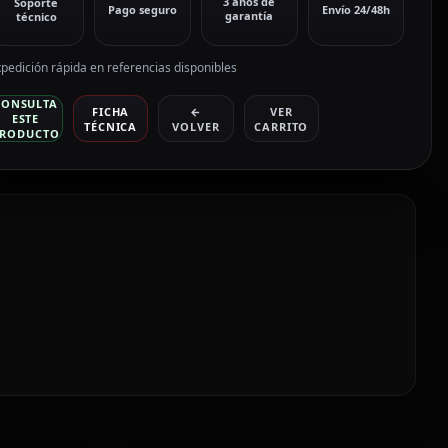
3 años de
Soporte
Pago seguro
Envío 24/48h
garantía
técnico
pedición rápida en referencias disponibles
CONSULTA
FICHA
←
VER
ESTE
TÉCNICA
VOLVER
CARRITO
RODUCTO