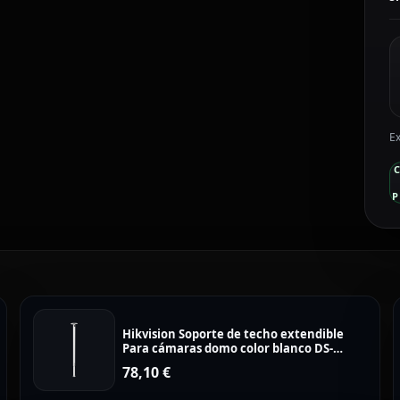
2
D
c
Ex
P
Hikvision Soporte de techo extendible
Para cámaras domo color blanco DS-
1667ZJ
78,10
€