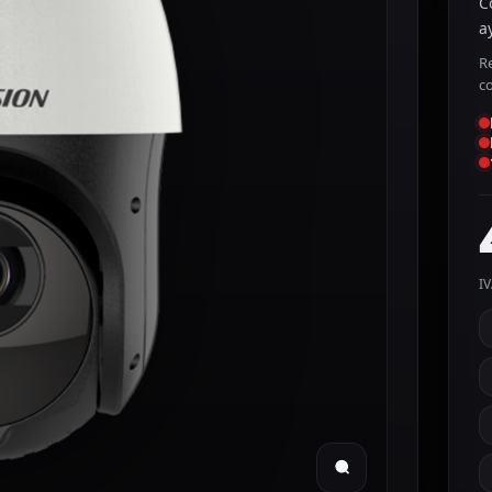
C
a
R
c
IV