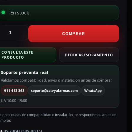
En stock
ikvision
ámara
COMPRAR
omo
TZ
CONSULTA ESTE
P
PEDIR ASESORAMIENTO
PRODUCTO
ikvision
olor
Soporte preventa real
lanco
Validamos compatibilidad, envío o instalación antes de comprar.
P,
911 413 363
soporte@cctvyalarmas.com
WhatsApp
.8
L-V 10:00–19:00
20
mm
 tienes dudas de compatibilidad o instalación, te respondemos antes de
otorizada,
omprar.
oE
S-
KU
DS-2DE4225IW-DE(T5)