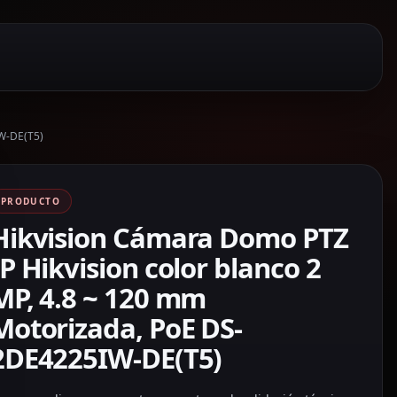
IW-DE(T5)
PRODUCTO
Hikvision Cámara Domo PTZ
IP Hikvision color blanco 2
MP, 4.8 ~ 120 mm
Motorizada, PoE DS-
2DE4225IW-DE(T5)