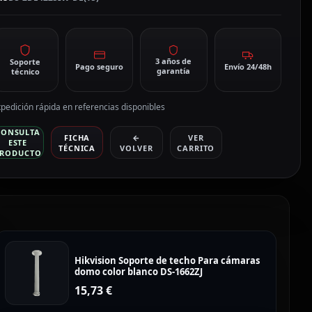
DE4225IW-
E(T5)
antidad
3 años de
Soporte
Pago seguro
Envío 24/48h
garantía
técnico
pedición rápida en referencias disponibles
CONSULTA
FICHA
←
VER
ESTE
TÉCNICA
VOLVER
CARRITO
RODUCTO
Hikvision Soporte de techo Para cámaras
domo color blanco DS-1662ZJ
15,73
€