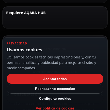
Requiere AQARA HUB
PRIVACIDAD
Usamos cookies
DESCRIPCIÓN
Utilizamos cookies técnicas imprescindibles y, con tu
ESPECIFICACIONES
permiso, analítica y publicidad para mejorar el sitio y
medir campañas.
CONTENIDO DEL PAQUETE
Aceptar todas
Rechazar no necesarias
DESCRIPCIÓN
Configurar cookies
El Aqara Control de Cortinas Enrollables T1S (CD-
Ver política de cookies
M03D) representa la evolución definitiva hacia la