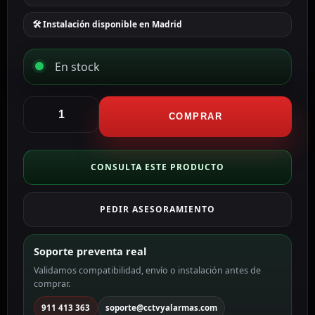
🛠 Instalación disponible en Madrid
En stock
Aqara
Control
COMPRAR
de
Cortinas
Enrollables
CONSULTA ESTE PRODUCTO
T1S
AQ-
PEDIR ASESORAMIENTO
CD-
M03D
cantidad
Soporte preventa real
Validamos compatibilidad, envío o instalación antes de
comprar.
911 413 363
soporte@cctvyalarmas.com