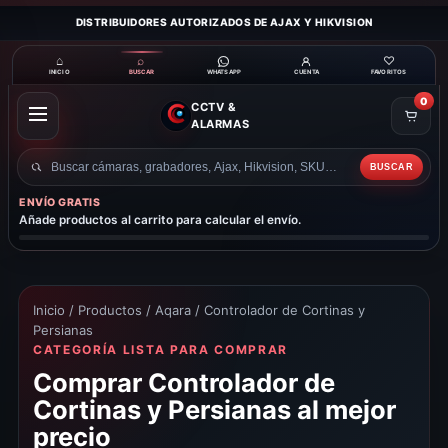
DISTRIBUIDORES AUTORIZADOS DE AJAX Y HIKVISION
⌂
⌕
♡
INICIO
BUSCAR
CUENTA
FAVORITOS
WHATSAPP
0
CCTV &
ABRIR
ALARMAS
MENÚ
BUSCAR
Buscar
productos
ENVÍO GRATIS
Añade productos al carrito para calcular el envío.
Inicio
/
Productos
/
Aqara
/ Controlador de Cortinas y
Persianas
CATEGORÍA LISTA PARA COMPRAR
Comprar Controlador de
Cortinas y Persianas al mejor
precio