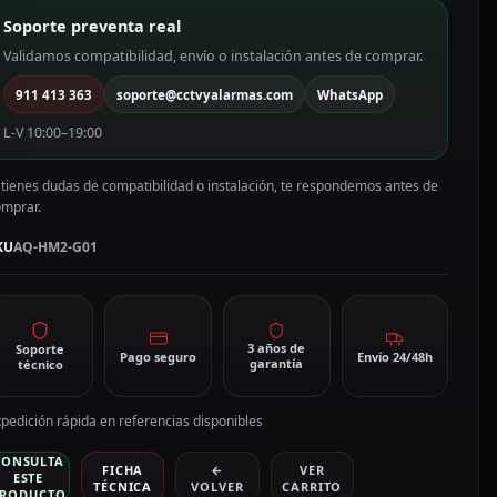
ridge
Soporte preventa real
ara
qara
Validamos compatibilidad, envío o instalación antes de comprar.
Q-
911 413 363
soporte@cctvyalarmas.com
WhatsApp
M2-
01
L-V 10:00–19:00
antidad
 tienes dudas de compatibilidad o instalación, te respondemos antes de
omprar.
KU
AQ-HM2-G01
3 años de
Soporte
Pago seguro
Envío 24/48h
garantía
técnico
pedición rápida en referencias disponibles
CONSULTA
FICHA
←
VER
ESTE
TÉCNICA
VOLVER
CARRITO
RODUCTO