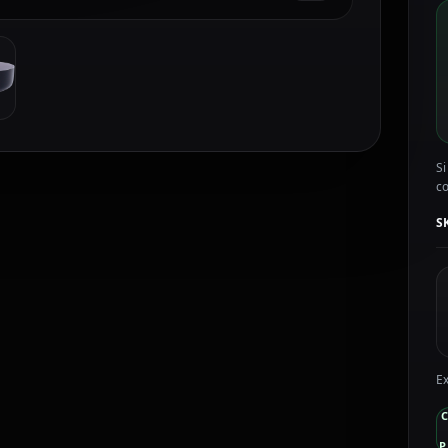
B
p
A
A
H
G
c
Si
c
S
Ex
P