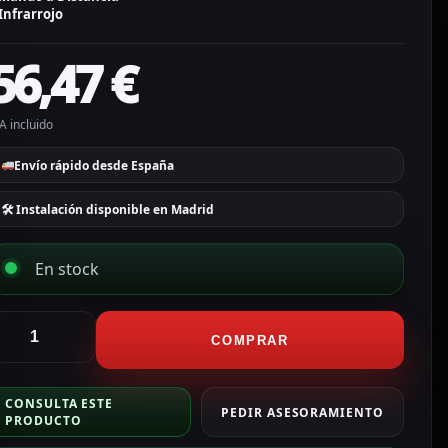
Infrarrojo
56,47
€
A incluido
Envío rápido desde España
🛠 Instalación disponible en Madrid
En stock
qara
ub
COMPRAR
2
ontrolador
CONSULTA ESTE
atter
PEDIR ASESORAMIENTO
PRODUCTO