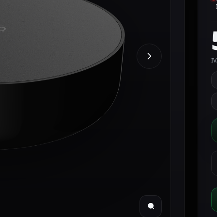
IV
A
H
M
C
M
/