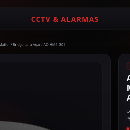
CCTV & ALARMAS
Matter / Bridge para Aqara AQ-HM2-G01
C
a