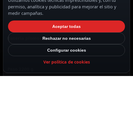
Utilizamos cookies técnicas imprescindibles y, con tu
permiso, analítica y publicidad para mejorar el sitio y
Para respaldo o uso directo
medir campañas.
Aceptar todas
Batería plomo ácido AGM
Rechazar no necesarias
Configurar cookies
Ver política de cookies
Peso 2200 g
DESCRIPCIÓN
ESPECIFICACIONES