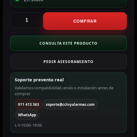
Yusa
Yuasa
COMPRAR
NP7
Batería
recargable
CONSULTA ESTE PRODUCTO
BATT-
NP7-
PEDIR ASESORAMIENTO
12
cantidad
Soporte preventa real
Validamos compatibilidad, envío o instalación antes de
comprar.
911 413 363
soporte@cctvyalarmas.com
WhatsApp
L-V 10:00–19:00