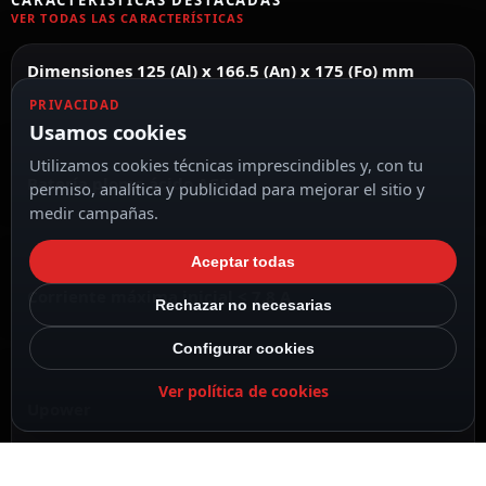
CARACTERÍSTICAS DESTACADAS
VER TODAS LAS CARACTERÍSTICAS
Dimensiones 125 (Al) x 166.5 (An) x 175 (Fo) mm
PRIVACIDAD
Usamos cookies
Utilizamos cookies técnicas imprescindibles y, con tu
Batería plomo ácido AGM
permiso, analítica y publicidad para mejorar el sitio y
medir campañas.
Aceptar todas
Corriente máxima inicial < 7.8 A
Rechazar no necesarias
Configurar cookies
Ver política de cookies
Upower