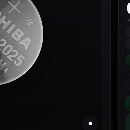
IV
C
&
A
P
d
b
C
T
B