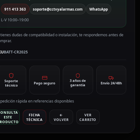
R2025
911 413 363
soporte@cctvyalarmas.com
WhatsApp
antidad
L-V 10:00–19:00
 tienes dudas de compatibilidad o instalación, te respondemos antes de
omprar.
KU
BATT-CR2025
3 años de
Soporte
Pago seguro
Envío 24/48h
garantía
técnico
pedición rápida en referencias disponibles
CONSULTA
FICHA
←
VER
ESTE
TÉCNICA
VOLVER
CARRITO
RODUCTO