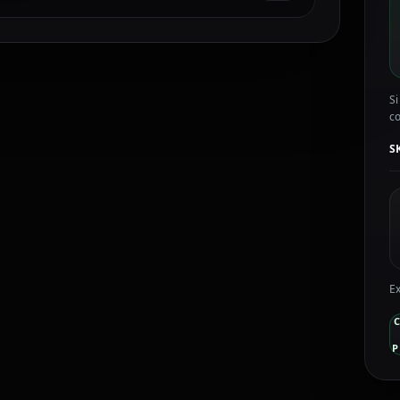
C
c
Si
c
S
Ex
P