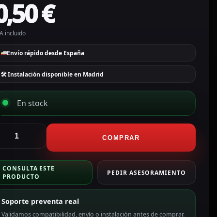
0,50
€
A incluido
Envío rápido desde España
🛠 Instalación disponible en Madrid
En stock
CTV
COMPRAR
larmas
ila
CONSULTA ESTE
e
PEDIR ASESORAMIENTO
PRODUCTO
otón
R2025
Soporte preventa real
oshiba
ATT-
Validamos compatibilidad, envío o instalación antes de comprar.