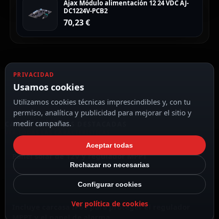
Ajax Módulo alimentación 12 24 VDC AJ-
DC1224V-PCB2
70,23
€
PRIVACIDAD
Usamos cookies
Utilizamos cookies técnicas imprescindibles y, con tu
permiso, analítica y publicidad para mejorar el sitio y
medir campañas.
CARACTERÍSTICAS DESTACADAS
VER TODAS LAS CARACTERÍSTICAS
Aceptar todas
Panel solar de 12V y regulador MPPT
Rechazar no necesarias
Configurar cookies
Ver política de cookies
Incluye carcasa IP65 para proteger el regulador
MPPT y el panel de alarma