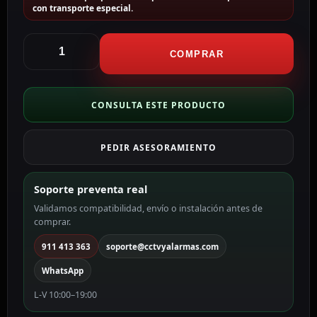
con transporte especial.
Siteguard
Torre
COMPRAR
para
protección
perimetral
CONSULTA ESTE PRODUCTO
360º
color
PEDIR ASESORAMIENTO
amarillo
AJ-
SITEGUARD-
Soporte preventa real
Y
Validamos compatibilidad, envío o instalación antes de
cantidad
comprar.
911 413 363
soporte@cctvyalarmas.com
WhatsApp
L-V 10:00–19:00