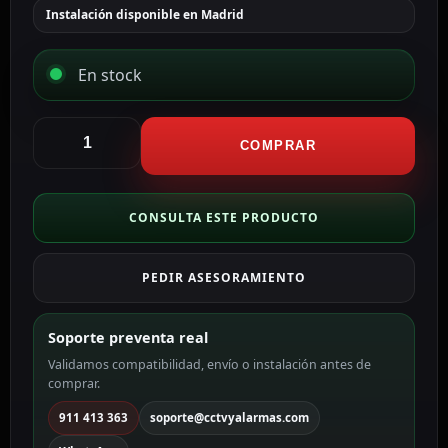
Instalación disponible en Madrid
En stock
Hikvision
Switch
COMPRAR
PoE
Gestionable
DS-
CONSULTA ESTE PRODUCTO
3E1526P-
EI
PEDIR ASESORAMIENTO
cantidad
Soporte preventa real
Validamos compatibilidad, envío o instalación antes de
comprar.
911 413 363
soporte@cctvyalarmas.com