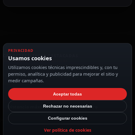
PRIVACIDAD
CARACTERÍSTICAS DESTACADAS
Usamos cookies
VER TODAS LAS CARACTERÍSTICAS
Utilizamos cookies técnicas imprescindibles y, con tu
permiso, analítica y publicidad para mejorar el sitio y
Fibra de tipo Multimodo (MMF)
medir campañas.
Aceptar todas
Distancia máxima de hasta 1 Kilómetro
Rechazar no necesarias
Configurar cookies
Ver política de cookies