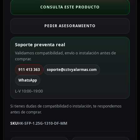
de
CONSULTA ESTE PRODUCTO
Hikvision
HK-
PEDIR ASESORAMIENTO
SFP-
1.25G-
1310-
Soporte preventa real
DF-
Validamos compatibilidad, envío o instalación antes de
MM
comprar.
cantidad
911 413 363
soporte@cctvyalarmas.com
WhatsApp
L-V 10:00–19:00
Si tienes dudas de compatibilidad o instalación, te respondemos
antes de comprar.
SKU
HK-SFP-1.25G-1310-DF-MM