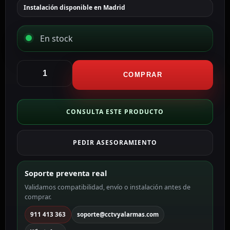
Instalación disponible en Madrid
En stock
Hikvision
Switch
COMPRAR
PoE
Gestionable
DS-
CONSULTA ESTE PRODUCTO
3E1326P-
EI(B)
PEDIR ASESORAMIENTO
cantidad
Soporte preventa real
Validamos compatibilidad, envío o instalación antes de
comprar.
911 413 363
soporte@cctvyalarmas.com