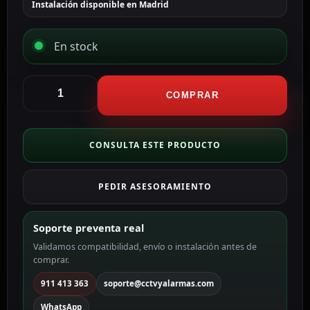
Instalación disponible en Madrid
En stock
Hikvision
Switch
COMPRAR
PoE
Gestionable
DS-
CONSULTA ESTE PRODUCTO
3E1318P-
EI(B)
PEDIR ASESORAMIENTO
cantidad
Soporte preventa real
Validamos compatibilidad, envío o instalación antes de
comprar.
911 413 363
soporte@cctvyalarmas.com
WhatsApp