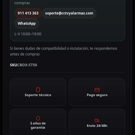
comprar.
CBOX-
ST50
911 413 363
soporte@cctvyalarmas.com
cantidad
WhatsApp
L-V 10:00–19:00
Si tienes dudas de compatibilidad o instalación, te respondemos
antes de comprar.
SKU
CBOX-ST50
Soporte técnico
Pago seguro
3 años de
Envío 24/48h
garantía