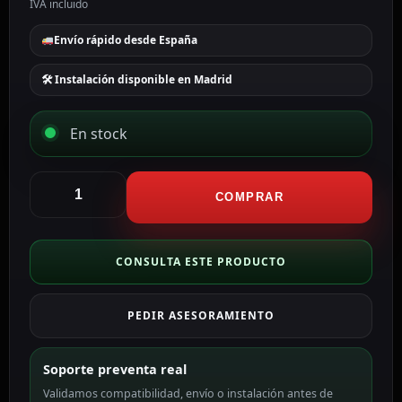
IVA incluido
Envío rápido desde España
🛠 Instalación disponible en Madrid
En stock
Cambox
Soporte
COMPRAR
techo
Altura
50
CONSULTA ESTE PRODUCTO
cm
x
PEDIR ASESORAMIENTO
10
(Ø)
cm
Soporte preventa real
color
Validamos compatibilidad, envío o instalación antes de
blanco