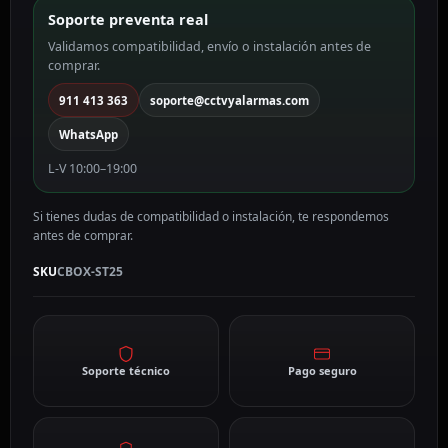
cm
Soporte preventa real
color
Validamos compatibilidad, envío o instalación antes de
blanco
comprar.
CBOX-
ST25
911 413 363
soporte@cctvyalarmas.com
cantidad
WhatsApp
L-V 10:00–19:00
Si tienes dudas de compatibilidad o instalación, te respondemos
antes de comprar.
SKU
CBOX-ST25
Soporte técnico
Pago seguro