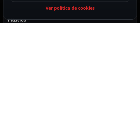
Ver política de cookies
Plástico
Color blanco
DESCRIPCIÓN
ESPECIFICACIONES
CONTENIDO DEL PAQUETE