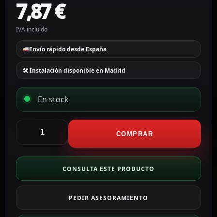
7,87
€
IVA incluido
Envío rápido desde España
🛠 Instalación disponible en Madrid
En stock
Cambox
Soporte
COMPRAR
techo
Altura
25
CONSULTA ESTE PRODUCTO
cm
x
PEDIR ASESORAMIENTO
10
(Ø)