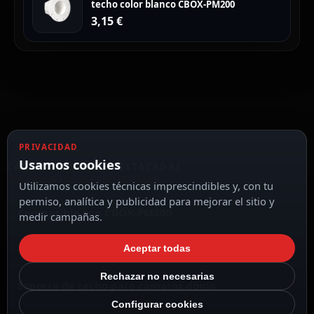
techo color blanco CBOX-PM200
3,15
€
PRIVACIDAD
Usamos cookies
CARACTERÍSTICAS DESTACADAS
VER TODAS LAS CARACTERÍSTICAS
Utilizamos cookies técnicas imprescindibles y, con tu
permiso, analítica y publicidad para mejorar el sitio y
Compatible con CBOX-PM200
medir campañas.
Aceptar todas
Rechazar no necesarias
Soporte de techo para cámaras domo
Configurar cookies