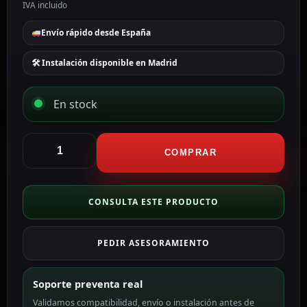
IVA incluido
Envío rápido desde España
🛠 Instalación disponible en Madrid
En stock
Ajax
Soporte
COMPRAR
para
teclado
inalámbrico
CONSULTA ESTE PRODUCTO
color
negro
PEDIR ASESORAMIENTO
AJ-
BRACKETKP-
B
Soporte preventa real
cantidad
Validamos compatibilidad, envío o instalación antes de