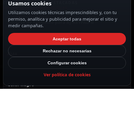
Usamos cookies
CARACTERÍSTICAS DESTACADAS
VER TODAS LAS CARACTERÍSTICAS
Utilizamos cookies técnicas imprescindibles y, con tu
permiso, analítica y publicidad para mejorar el sitio y
Soporte de repuesto para AJ-KEYPAD-B
medir campañas.
Aceptar todas
Rechazar no necesarias
Ajax
Configurar cookies
Ver política de cookies
Color negro
No incluye teclado