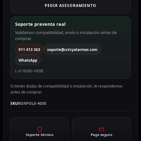
PEDIR ASESORAMIENTO
diámetro
90
color
Soporte preventa real
blanco
Validamos compatibilidad, envío o instalación antes de
BOXPOLE-
comprar.
4030
cantidad
911 413 363
soporte@cctvyalarmas.com
WhatsApp
L-V 10:00–19:00
Si tienes dudas de compatibilidad o instalación, te respondemos
antes de comprar.
SKU
BOXPOLE-4030
Soporte técnico
Pago seguro