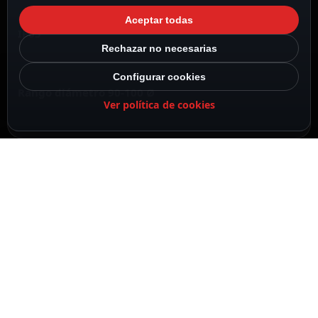
Compatible con BOX-403017-IP65 y BOX-403022-
Aceptar todas
IP65
Rechazar no necesarias
Configurar cookies
Rango diámetro 90-100 Ø
Ver política de cookies
Soporte de poste y pared
Metálico