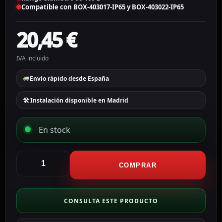
Compatible con BOX-403017-IP65 y BOX-403022-IP65
20,45
€
IVA incluido
Envío rápido desde España
🛠 Instalación disponible en Madrid
En stock
Cambox
Soporte
COMPRAR
de
poste
y
CONSULTA ESTE PRODUCTO
pared
Rango