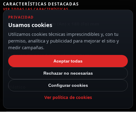
CARACTERÍSTICAS DESTACADAS
VER TODAS LAS CARACTERÍSTICAS
PRIVACIDAD
78 mm (Al) x 127 mm (An) x 180 (Fo) mm
Usamos cookies
Utilizamos cookies técnicas imprescindibles y, con tu
permiso, analítica y publicidad para mejorar el sitio y
medir campañas.
Soporte de pared para cámara Domo
Aceptar todas
Rechazar no necesarias
Configurar cookies
Plástico
Ver política de cookies
Color blanco