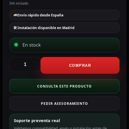
IVA incluido
Envío rápido desde España
🛠 Instalación disponible en Madrid
En stock
Cambox
Soporte
COMPRAR
de
pared
para
CONSULTA ESTE PRODUCTO
cámara
Domo
PEDIR ASESORAMIENTO
color
blanco
CBOX-
Soporte preventa real
DM-
Validamos compatibilidad, envío o instalación antes de