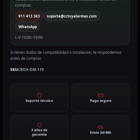
115
comprar.
cantidad
911 413 363
soporte@cctvyalarmas.com
WhatsApp
L-V 10:00–19:00
Si tienes dudas de compatibilidad o instalación, te respondemos
antes de comprar.
SKU
CBOX-DM-115
Soporte técnico
Pago seguro
3 años de
Envío 24/48h
garantía