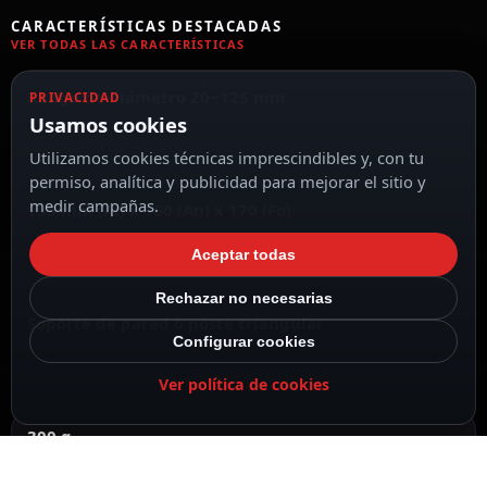
CARACTERÍSTICAS DESTACADAS
VER TODAS LAS CARACTERÍSTICAS
Rango de diámetro 20~125 mm
PRIVACIDAD
Usamos cookies
Utilizamos cookies técnicas imprescindibles y, con tu
permiso, analítica y publicidad para mejorar el sitio y
medir campañas.
135 mm (Al) x 160 (An) x 170 (Fo)
Aceptar todas
Rechazar no necesarias
Soporte de pared o poste triangular
Configurar cookies
Ver política de cookies
300 g