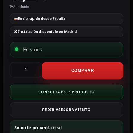
IVA incluido
Envío rápido desde España
🛠 Instalación disponible en Madrid
En stock
Cambox
Soporte
COMPRAR
de
pared
o
CONSULTA ESTE PRODUCTO
poste
triangular
PEDIR ASESORAMIENTO
color
blanco
CBOX-
Soporte preventa real
3F180