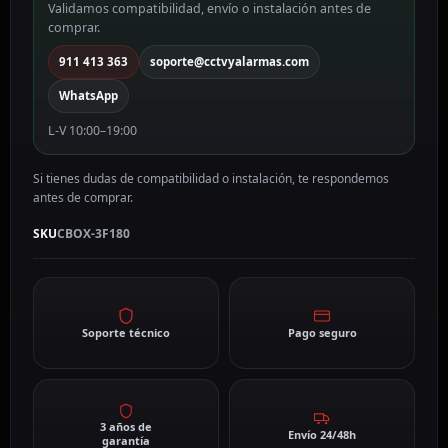
Validamos compatibilidad, envío o instalación antes de
cantidad
comprar.
911 413 363
soporte@cctvyalarmas.com
WhatsApp
L-V 10:00–19:00
Si tienes dudas de compatibilidad o instalación, te respondemos
antes de comprar.
SKU
CBOX-3F180
Soporte técnico
Pago seguro
3 años de
Envío 24/48h
garantía