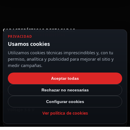
CARACTERÍSTICAS DESTACADAS
VER TODAS LAS CARACTERÍSTICAS
PRIVACIDAD
Usamos cookies
Saft
Utilizamos cookies técnicas imprescindibles y, con tu
permiso, analítica y publicidad para mejorar el sitio y
medir campañas.
Aceptar todas
Litio
Rechazar no necesarias
Configurar cookies
Voltaje 3.6 V
Ver política de cookies