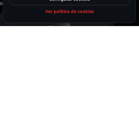
Recomendado para completar esta instalación
Ver política de cookies
RECOMENDADO
Ajax Tarjetas de acceso sin contacto color negro
10XAJ-PASS-B
Complemento habitual del control horario
37,61
€
DESCRIPCIÓN
ESPECIFICACIONES
CONTENIDO DEL PAQUETE