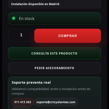
Instalación disponible en Madrid
En stock
Ajax
Relé
COMPRAR
de
control
remoto
CONSULTA ESTE PRODUCTO
Contacto
seco
PEDIR ASESORAMIENTO
(libre
de
tensión)
Soporte preventa real
color
Validamos compatibilidad, envío o instalación antes de
negro
comprar.
AJ-
RELAY
911 413 363
soporte@cctvyalarmas.com
cantidad