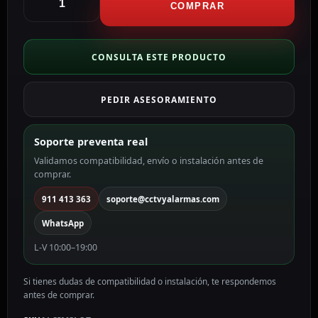
Ranura
COMPRAR
SIM
Compatible
con:
CONSULTA ESTE PRODUCTO
AJ
AJ-
PEDIR ASESORAMIENTO
SIMSLOT
cantidad
Soporte preventa real
Validamos compatibilidad, envío o instalación antes de
comprar.
911 413 363
soporte@cctvyalarmas.com
WhatsApp
L-V 10:00–19:00
Si tienes dudas de compatibilidad o instalación, te respondemos
antes de comprar.