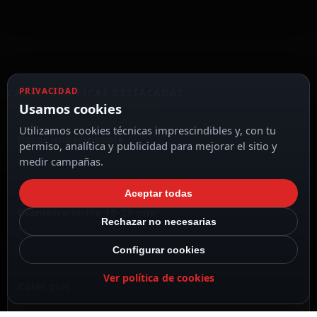
PRIVACIDAD
CARACTERÍSTICAS DESTACADAS
VER TODAS LAS CARACTERÍSTICAS
Usamos cookies
Utilizamos cookies técnicas imprescindibles y, con tu
Racor impermeable
permiso, analítica y publicidad para mejorar el sitio y
medir campañas.
Aceptar todas
Diámetro entre 18-25 mm
Rechazar no necesarias
Configurar cookies
Ver política de cookies
Color gris