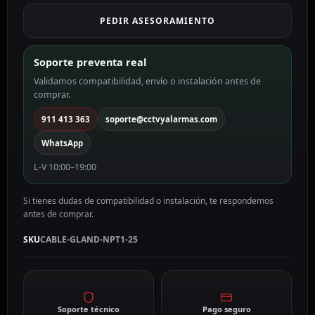
entre
PEDIR ASESORAMIENTO
18
color
gris
Soporte preventa real
CABLE-
Validamos compatibilidad, envío o instalación antes de
GLAND-
comprar.
NPT1-
25
911 413 363
soporte@cctvyalarmas.com
cantidad
WhatsApp
L-V 10:00–19:00
Si tienes dudas de compatibilidad o instalación, te respondemos
antes de comprar.
SKU
CABLE-GLAND-NPT1-25
Soporte técnico
Pago seguro