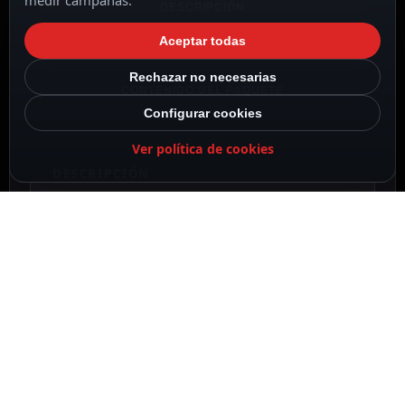
medir campañas.
DESCRIPCIÓN
Aceptar todas
ESPECIFICACIONES
Rechazar no necesarias
CONTENIDO DEL PAQUETE
Configurar cookies
Ver política de cookies
DESCRIPCIÓN
La BATT-ER21700 es una pila de litio de 3,6 V
basada en tecnología Litio-Tionil Cloruro (Li-
SOCl₂), diseñada para aplicaciones que
requieren una elevada capacidad energética,
una tensión estable y una larga autonomía. Su
formato de mayor tamaño permite almacenar
más energía que otros modelos cilíndricos,
siendo una solución ideal para dispositivos
electrónicos profesionales que deben funcionar