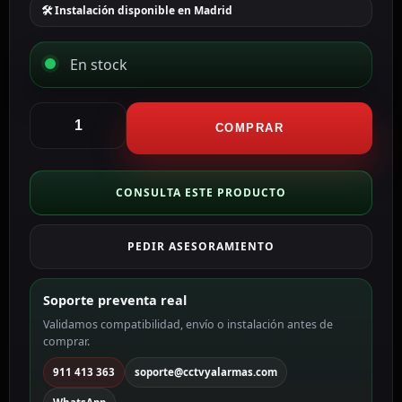
🛠 Instalación disponible en Madrid
En stock
CCTV
&
COMPRAR
Alarmas
Pila
ER21700
CONSULTA ESTE PRODUCTO
Litio
Li
PEDIR ASESORAMIENTO
BATT-
ER21700
cantidad
Soporte preventa real
Validamos compatibilidad, envío o instalación antes de
comprar.
911 413 363
soporte@cctvyalarmas.com