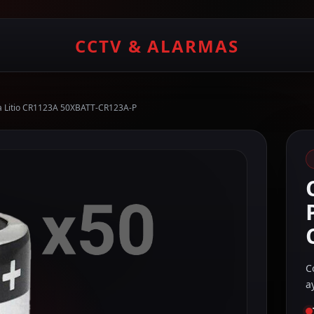
CCTV & ALARMAS
a Litio CR1123A 50XBATT-CR123A-P
C
a