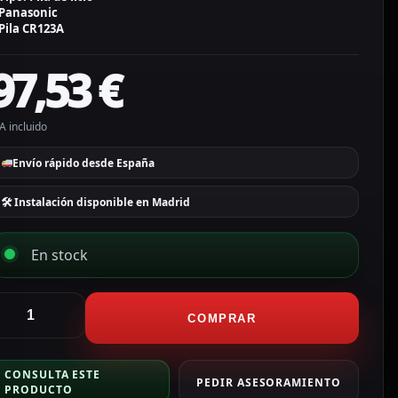
Panasonic
Pila CR123A
97,53
€
A incluido
Envío rápido desde España
🛠 Instalación disponible en Madrid
En stock
CTV
COMPRAR
larmas
anasonic
CONSULTA ESTE
ila
PEDIR ASESORAMIENTO
PRODUCTO