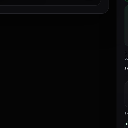
Li
C
5
C
P
c
Si
c
S
Ex