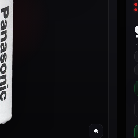
IV
C
&
A
P
P