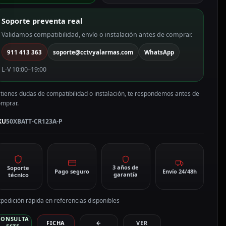
tio
R1123A
Soporte preventa real
0XBATT-
R123A-
Validamos compatibilidad, envío o instalación antes de comprar.
911 413 363
soporte@cctvyalarmas.com
WhatsApp
antidad
L-V 10:00–19:00
 tienes dudas de compatibilidad o instalación, te respondemos antes de
omprar.
KU
50XBATT-CR123A-P
3 años de
Soporte
Pago seguro
Envío 24/48h
garantía
técnico
pedición rápida en referencias disponibles
CONSULTA
FICHA
←
VER