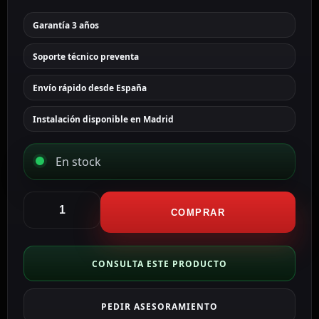
Garantía 3 años
Soporte técnico preventa
Envío rápido desde España
Instalación disponible en Madrid
En stock
Akuvox
Monitor
COMPRAR
Android
12.0
para
CONSULTA ESTE PRODUCTO
videoportero
AK-
PEDIR ASESORAMIENTO
S563-