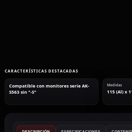
CARACTERÍSTICAS DESTACADAS
Medidas
Compatible con monitores serie AK-
115 (Al) x 
S563 sin "-S"
DESCRIPCIÓN
ESPECIFICACIONES
CONTENID