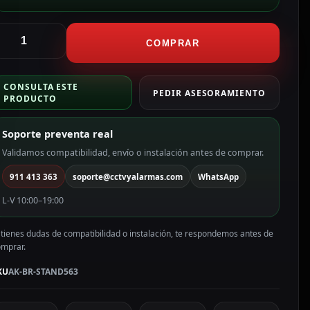
kuvox
oporte
COMPRAR
e
esa
CONSULTA ESTE
specífico
PEDIR ASESORAMIENTO
PRODUCTO
ara
ideoporteros
Soporte preventa real
K-
R-
Validamos compatibilidad, envío o instalación antes de comprar.
TAND563
911 413 363
soporte@cctvyalarmas.com
WhatsApp
antidad
L-V 10:00–19:00
 tienes dudas de compatibilidad o instalación, te respondemos antes de
omprar.
KU
AK-BR-STAND563