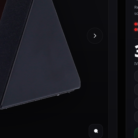
R
s
IV