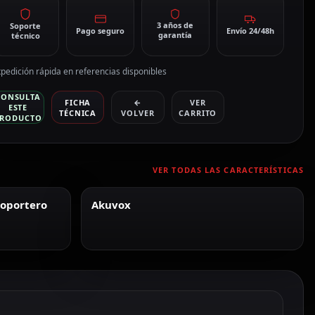
3 años de
Soporte
Pago seguro
Envío 24/48h
garantía
técnico
pedición rápida en referencias disponibles
CONSULTA
FICHA
←
VER
ESTE
TÉCNICA
VOLVER
CARRITO
RODUCTO
VER TODAS LAS CARACTERÍSTICAS
eoportero
Akuvox