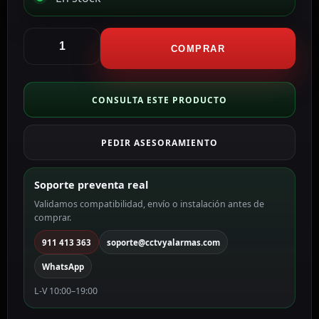
Ajax
Módulo
COMPRAR
para
conectar
transmisores
CONSULTA ESTE PRODUCTO
VHF
terceros
PEDIR ASESORAMIENTO
color
blanco
AJ-
Soporte preventa real
VHFBRIDGE-
Validamos compatibilidad, envío o instalación antes de
W
comprar.
cantidad
911 413 363
soporte@cctvyalarmas.com
WhatsApp
L-V 10:00–19:00