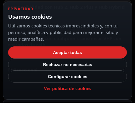
Compatibilidad con Hub 2, Hub 2 Plus y Hub Hybrid
PRIVACIDAD
Usamos cookies
Utilizamos cookies técnicas imprescindibles y, con tu
permiso, analítica y publicidad para mejorar el sitio y
Compatibilidad con cualquier transmisor VHF con
medir campañas.
entradas de relé
Aceptar todas
Rechazar no necesarias
Bidireccional
Configurar cookies
Ver política de cookies
DESCRIPCIÓN
ESPECIFICACIONES