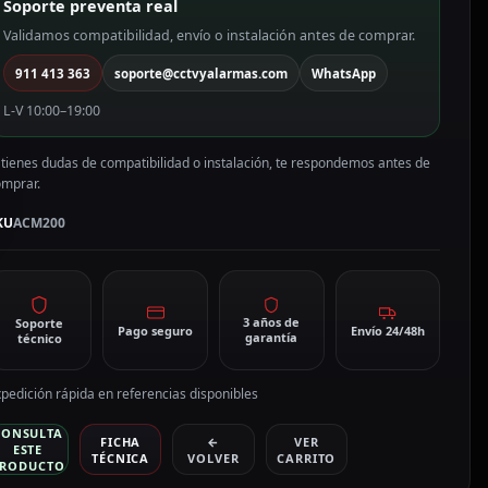
Soporte preventa real
eries
P50
Validamos compatibilidad, envío o instalación antes de comprar.
911 413 363
soporte@cctvyalarmas.com
WhatsApp
P200
CM200
L-V 10:00–19:00
antidad
 tienes dudas de compatibilidad o instalación, te respondemos antes de
omprar.
KU
ACM200
3 años de
Soporte
Pago seguro
Envío 24/48h
garantía
técnico
pedición rápida en referencias disponibles
CONSULTA
FICHA
←
VER
ESTE
TÉCNICA
VOLVER
CARRITO
RODUCTO