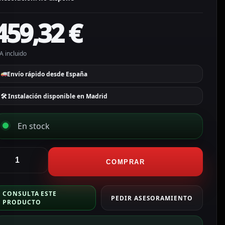
459,32
€
A incluido
Envío rápido desde España
🛠 Instalación disponible en Madrid
En stock
lustream
ódulo
COMPRAR
e
ontrol
CONSULTA ESTE
vanzado
PEDIR ASESORAMIENTO
PRODUCTO
ompatible
on