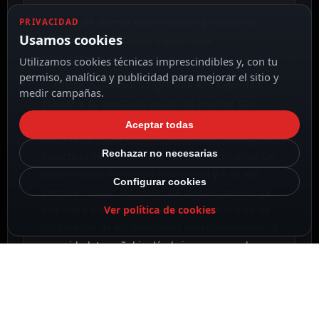
Sistema de alarma anti-intrusión profesional
PRIVACIDAD
Usamos cookies
AJAX con comunicación inalámbrica
bidireccional.
Utilizamos cookies técnicas imprescindibles y, con tu
permiso, analítica y publicidad para mejorar el sitio y
El enlace inalámbrico logra una alta fiabilidad
medir campañas.
gracias a su avanzado protocolo Jeweller con
cifrado de alta seguridad AES. El exclusivo
Aceptar todas
sistema de supervisión instantánea e inteligente
Rechazar no necesarias
detecta la inhibición de la señal identificando un
determinado tiempo de inactividad y a su vez
Configurar cookies
permite reducir los costes de mantenimiento ya
Ver política de cookies
que logra alargar considerablemente la vida de
las baterías de los detectores sin comprometer la
seguridad. La señal inalámbrica es capaz de
cubrir distancias de hasta 2 km en espacio
abierto. También incluye funciones para facilitar
la instalación, como el soporte inteligente
(SmartBracket) o el sencillo enlazado de los