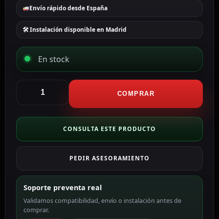
Envío rápido desde España
🛠 Instalación disponible en Madrid
En stock
CCTV
&
COMPRAR
Alarmas
Pila
CP9V
CONSULTA ESTE PRODUCTO
MnO2
BATT-
PEDIR ASESORAMIENTO
CP9V
cantidad
Soporte preventa real
Validamos compatibilidad, envío o instalación antes de
comprar.