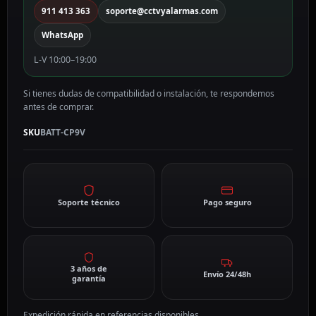
911 413 363
soporte@cctvyalarmas.com
WhatsApp
L-V 10:00–19:00
Si tienes dudas de compatibilidad o instalación, te respondemos
antes de comprar.
SKU
BATT-CP9V
Soporte técnico
Pago seguro
3 años de
Envío 24/48h
garantía
Expedición rápida en referencias disponibles