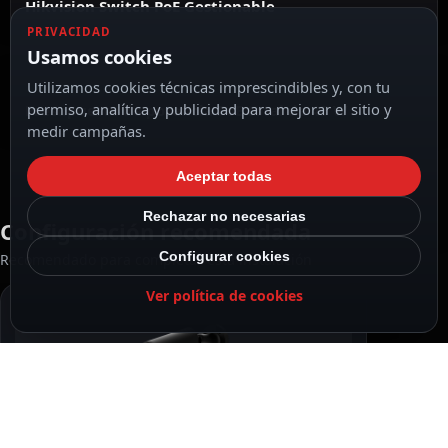
Hikvision Switch PoE Gestionable
PRIVACIDAD
Usamos cookies
Utilizamos cookies técnicas imprescindibles y, con tu
permiso, analítica y publicidad para mejorar el sitio y
Presupuesto de potencia PoE total de 45 W
medir campañas.
Aceptar todas
Rechazar no necesarias
Configuración recomendada
Configurar cookies
Recomendado para completar esta instalación
Ver política de cookies
RECOMENDADO
Ajax Cámara IP Bullet 5 Megapixel Ajax color