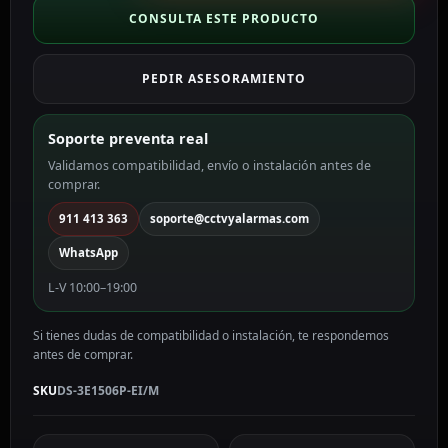
DS-
CONSULTA ESTE PRODUCTO
3E1506P-
EI/M
PEDIR ASESORAMIENTO
cantidad
Soporte preventa real
Validamos compatibilidad, envío o instalación antes de
comprar.
911 413 363
soporte@cctvyalarmas.com
WhatsApp
L-V 10:00–19:00
Si tienes dudas de compatibilidad o instalación, te respondemos
antes de comprar.
SKU
DS-3E1506P-EI/M