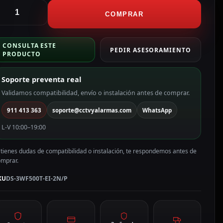
ikvision
nlace
COMPRAR
nalámbrico
e
CONSULTA ESTE
asta
PEDIR ASESORAMIENTO
PRODUCTO
00
m
Soporte preventa real
S-
WF500T-
Validamos compatibilidad, envío o instalación antes de comprar.
-
911 413 363
soporte@cctvyalarmas.com
WhatsApp
N/P
antidad
L-V 10:00–19:00
 tienes dudas de compatibilidad o instalación, te respondemos antes de
omprar.
KU
DS-3WF500T-EI-2N/P