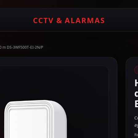
CCTV & ALARMAS
500 m DS-3WF500T-EI-2N/P
C
a
R