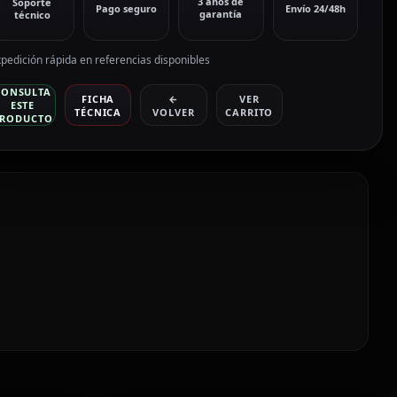
3 años de
Soporte
Pago seguro
Envío 24/48h
garantía
técnico
pedición rápida en referencias disponibles
CONSULTA
FICHA
←
VER
ESTE
TÉCNICA
VOLVER
CARRITO
RODUCTO