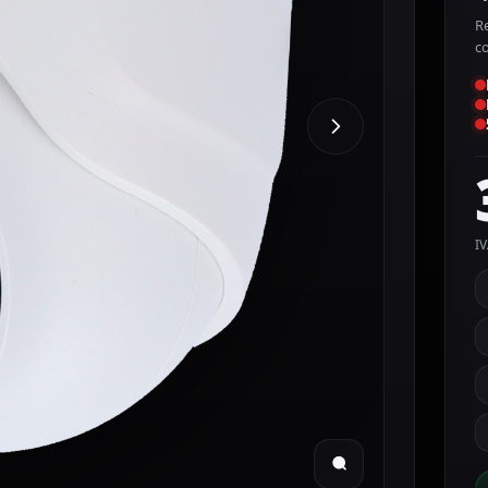
Re
c
IV