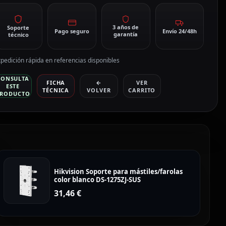
3 años de
Soporte
Pago seguro
Envío 24/48h
garantía
técnico
pedición rápida en referencias disponibles
CONSULTA
FICHA
←
VER
ESTE
TÉCNICA
VOLVER
CARRITO
RODUCTO
Hikvision Soporte para mástiles/farolas
color blanco DS-1275ZJ-SUS
31,46
€