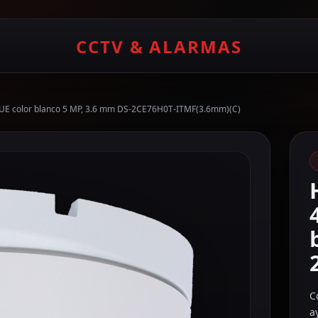
CCTV & ALARMAS
UE color blanco 5 MP, 3.6 mm DS-2CE76H0T-ITMF(3.6mm)(C)
C
a