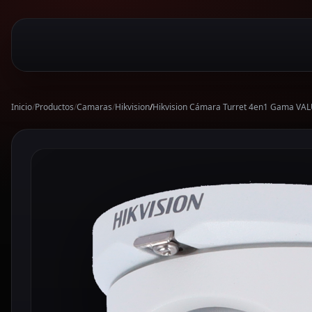
Inicio
/
Productos
/
Camaras
/
Hikvision
/
Hikvision Cámara Turret 4en1 Gama VAL