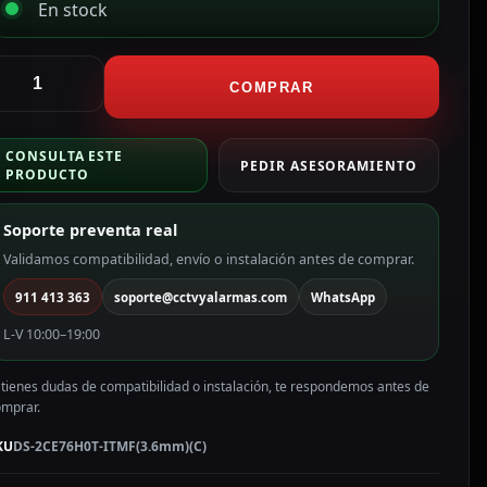
En stock
ikvision
ámara
COMPRAR
urret
en1
CONSULTA ESTE
ama
PEDIR ASESORAMIENTO
PRODUCTO
ALUE
olor
Soporte preventa real
lanco
Validamos compatibilidad, envío o instalación antes de comprar.
P,
911 413 363
soporte@cctvyalarmas.com
WhatsApp
.6
mm
L-V 10:00–19:00
S-
CE76H0T-
 tienes dudas de compatibilidad o instalación, te respondemos antes de
TMF(3.6mm)
omprar.
C)
antidad
KU
DS-2CE76H0T-ITMF(3.6mm)(C)