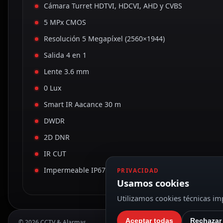
Cámara Turret HDTVI, HDCVI, AHD y CVBS
5 MPx CMOS
Resolución 5 Megapíxel (2560×1944)
Salida 4 en 1
Lente 3.6 mm
0 Lux
Smart IR Aacance 30 m
DWDR
2D DNR
IR CUT
Impermeable IP67
PRIVACIDAD
Usamos cookies
Utilizamos cookies técnicas imp
Aceptar todas
Rechazar
© 2026 CCTV & Alarmas