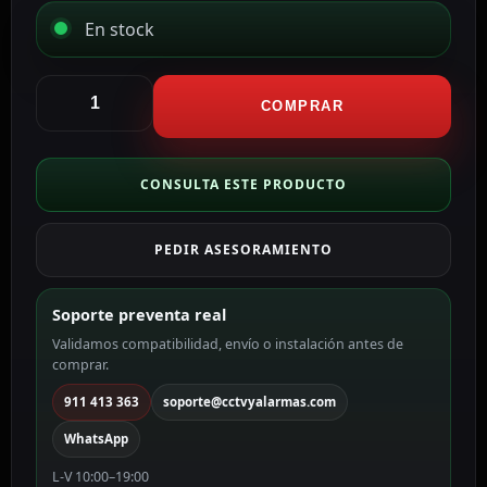
En stock
Hikvision
Cámara
COMPRAR
Turret
4en1
Gama
CONSULTA ESTE PRODUCTO
VALUE
color
PEDIR ASESORAMIENTO
blanco
5
MP,
Soporte preventa real
2.4
Validamos compatibilidad, envío o instalación antes de
mm
comprar.
DS-
2CE76H0T-
911 413 363
soporte@cctvyalarmas.com
ITMF(2.4mm)
WhatsApp
(C)
cantidad
L-V 10:00–19:00