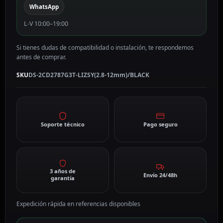
WhatsApp
Motorizada,
PoE
L-V 10:00–19:00
DS-
2CD2787G3T-
Si tienes dudas de compatibilidad o instalación, te respondemos
LIZSY(2.8-
antes de comprar.
12mm)/BLACK
cantidad
SKU
DS-2CD2787G3T-LIZSY(2.8-12mm)/BLACK
Soporte técnico
Pago seguro
3 años de
Envío 24/48h
garantía
Expedición rápida en referencias disponibles