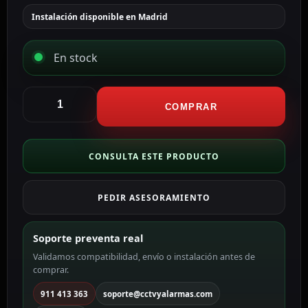
Instalación disponible en Madrid
En stock
Hikvision
cámara
COMPRAR
IP
Domo
gama
CONSULTA ESTE PRODUCTO
PRO
ColorVu3.0
PEDIR ASESORAMIENTO
color
negro
8
Soporte preventa real
MP,
Validamos compatibilidad, envío o instalación antes de
2.8
comprar.
~
12
911 413 363
soporte@cctvyalarmas.com
mm