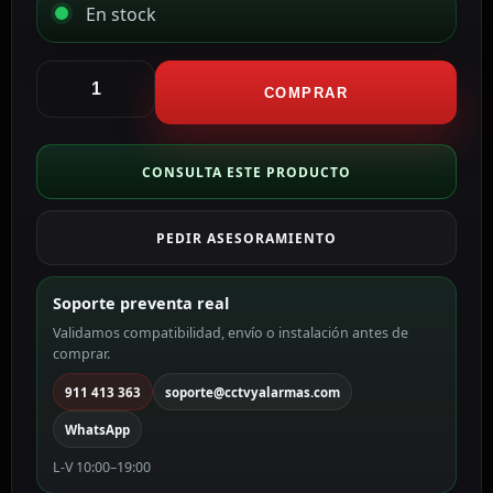
En stock
Hikvision
cámara
COMPRAR
IP
Bullet
gama
CONSULTA ESTE PRODUCTO
VALUE
ColorVu3.0
PEDIR ASESORAMIENTO
color
blanco
4
Soporte preventa real
MP,
Validamos compatibilidad, envío o instalación antes de
2.8
comprar.
mm,
PoE
911 413 363
soporte@cctvyalarmas.com
DS-
WhatsApp
2CD1B47G3H-
LIUF/SL(2.8mm)
L-V 10:00–19:00
cantidad