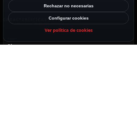
Rechazar no necesarias
Configurar cookies
CARACTERÍSTICAS DESTACADAS
VER TODAS LAS CARACTERÍSTICAS
Ver política de cookies
color
Blanco
Composición
Aleación de aluminio
Dimensiones
36 (Al) x 105 (Ø) mm
Carga máxima