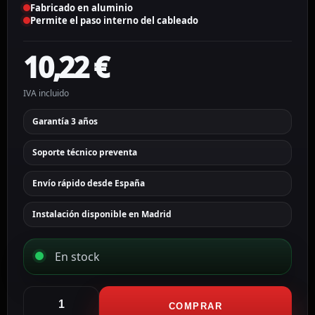
Fabricado en aluminio
Permite el paso interno del cableado
10,22
€
IVA incluido
Garantía 3 años
Soporte técnico preventa
Envío rápido desde España
Instalación disponible en Madrid
En stock
Hikvision
Caja
COMPRAR