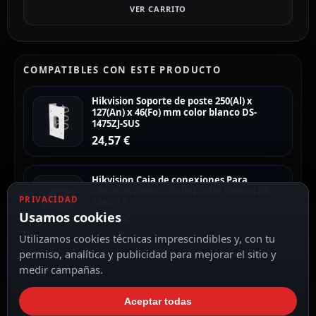
VER CARRITO
COMPATIBLES CON ESTE PRODUCTO
Hikvision Soporte de poste 250(Al) x
127(An) x 46(Fo) mm color blanco DS-
1475ZJ-SUS
24,57
€
Hikvision Caja de conexiones Para
cámaras domo o bullet color blanco DS-
PRIVACIDAD
1280ZJ-S
Usamos cookies
15,32
€
Utilizamos cookies técnicas imprescindibles y, con tu
permiso, analítica y publicidad para mejorar el sitio y
medir campañas.
Aceptar todas