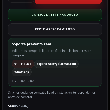
de
conexiones
Para
CONSULTA ESTE PRODUCTO
cámaras
bullet
PEDIR ASESORAMIENTO
color
blanco
DS-
Soporte preventa real
1260ZJ
Validamos compatibilidad, envío o instalación antes de
cantidad
comprar.
911 413 363
soporte@cctvyalarmas.com
WhatsApp
L-V 10:00–19:00
Si tienes dudas de compatibilidad o instalación, te respondemos
antes de comprar.
SKU
DS-1260ZJ