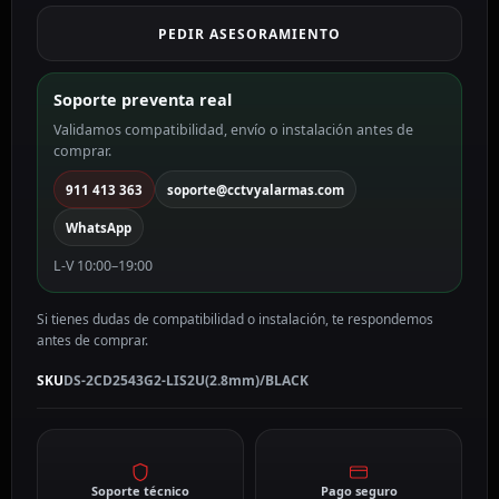
color
PEDIR ASESORAMIENTO
negro
4
MP,
Soporte preventa real
2.8
Validamos compatibilidad, envío o instalación antes de
mm,
comprar.
PoE
DS-
911 413 363
soporte@cctvyalarmas.com
2CD2543G2-
WhatsApp
LIS2U(2.8mm)/BLACK
cantidad
L-V 10:00–19:00
Si tienes dudas de compatibilidad o instalación, te respondemos
antes de comprar.
SKU
DS-2CD2543G2-LIS2U(2.8mm)/BLACK
Soporte técnico
Pago seguro