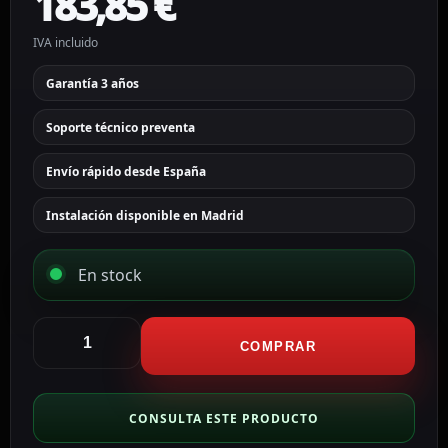
183,85
€
IVA incluido
Garantía 3 años
Soporte técnico preventa
Envío rápido desde España
Instalación disponible en Madrid
En stock
Hikvision
cámara
COMPRAR
Domo
IP
gama
CONSULTA ESTE PRODUCTO
PRO