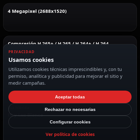
4 Megapixel (2688x1520)
Compresión H.265+ / H.265 / H.264+ / H.264
PRIVACIDAD
Usamos cookies
Utilizamos cookies técnicas imprescindibles y, con tu
permiso, analítica y publicidad para mejorar el sitio y
Lente 2.8 mm
medir campañas.
Aceptar todas
Luz híbrida
Rechazar no necesarias
IR y Luz Blanca
Configurar cookies
Ver política de cookies