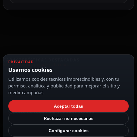
CARACTERÍSTICAS DESTACADAS
PRIVACIDAD
VER TODAS LAS CARACTERÍSTICAS
Usamos cookies
Utilizamos cookies técnicas imprescindibles y, con tu
Altura 573 mm
permiso, analítica y publicidad para mejorar el sitio y
medir campañas.
Aceptar todas
Soporte de techo para cámaras domo
Rechazar no necesarias
Configurar cookies