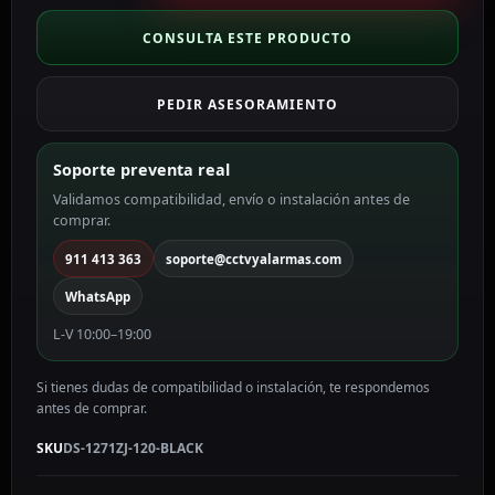
Altura
573
CONSULTA ESTE PRODUCTO
mm
x
PEDIR ASESORAMIENTO
150
(Ø)
mm
Soporte preventa real
color
Validamos compatibilidad, envío o instalación antes de
negro
comprar.
DS-
1271ZJ-
911 413 363
soporte@cctvyalarmas.com
120-
WhatsApp
BLACK
cantidad
L-V 10:00–19:00
Si tienes dudas de compatibilidad o instalación, te respondemos
antes de comprar.
SKU
DS-1271ZJ-120-BLACK