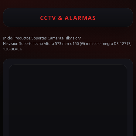
CCTV & ALARMAS
Inicio
/
Productos
/
Soportes Camaras
/
Hikvision
/
Hikvision Soporte techo Altura 573 mm x 150 (Ø) mm color negro DS-1271ZJ-
120-BLACK