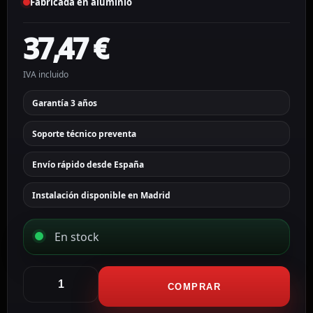
Fabricada en aluminio
37,47
€
IVA incluido
Garantía 3 años
Soporte técnico preventa
Envío rápido desde España
Instalación disponible en Madrid
En stock
Hikvision
Soporte
COMPRAR
techo