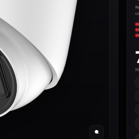
Re
c
IV