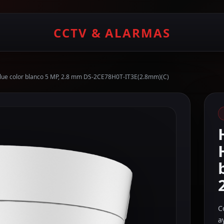
CCTV & ALARMAS
ue color blanco 5 MP, 2.8 mm DS-2CE78H0T-IT3E(2.8mm)(C)
C
a