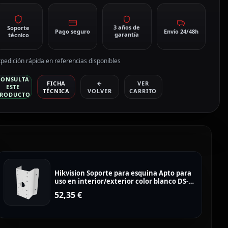
3 años de
Soporte
Pago seguro
Envío 24/48h
garantía
técnico
pedición rápida en referencias disponibles
CONSULTA
FICHA
←
VER
ESTE
TÉCNICA
VOLVER
CARRITO
RODUCTO
Hikvision Soporte para esquina Apto para
uso en interior/exterior color blanco DS-
1276ZJ-SUS
52,35
€