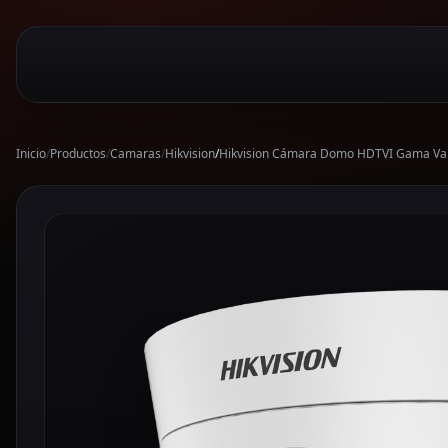
Inicio
/
Productos
/
Camaras
/
Hikvision
/
Hikvision Cámara Domo HDTVI Gama Val