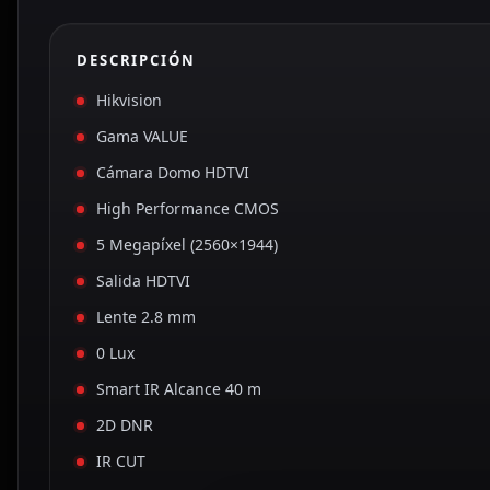
DESCRIPCIÓN
Hikvision
Gama VALUE
Cámara Domo HDTVI
High Performance CMOS
5 Megapíxel (2560×1944)
Salida HDTVI
Lente 2.8 mm
0 Lux
Smart IR Alcance 40 m
2D DNR
IR CUT