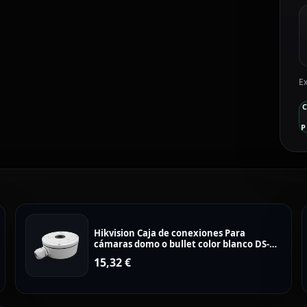
Ex
P
Hikvision Caja de conexiones Para
cámaras domo o bullet color blanco DS-
1280ZJ-S
15,32
€