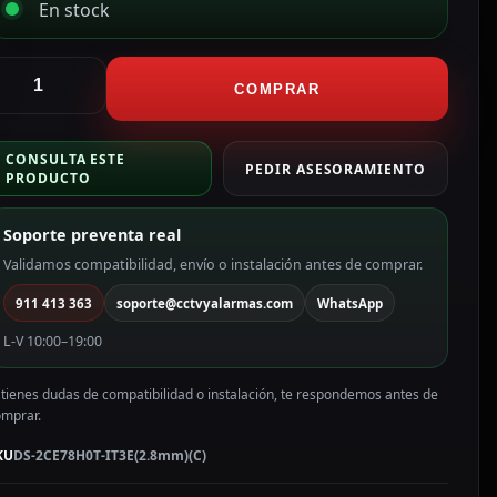
En stock
ikvision
ámara
COMPRAR
omo
DTVI
CONSULTA ESTE
ama
PEDIR ASESORAMIENTO
PRODUCTO
alue
olor
Soporte preventa real
lanco
Validamos compatibilidad, envío o instalación antes de comprar.
P,
911 413 363
soporte@cctvyalarmas.com
WhatsApp
.8
mm
L-V 10:00–19:00
S-
CE78H0T-
 tienes dudas de compatibilidad o instalación, te respondemos antes de
T3E(2.8mm)
omprar.
C)
antidad
KU
DS-2CE78H0T-IT3E(2.8mm)(C)