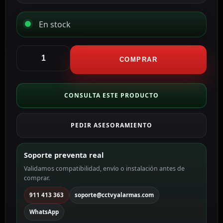
En stock
Hikvision
Cámara
COMPRAR
Domo
4en1
Gama
CONSULTA ESTE PRODUCTO
Value
color
PEDIR ASESORAMIENTO
blanco
5
MP,
Soporte preventa real
3.6
Validamos compatibilidad, envío o instalación antes de
mm
comprar.
DS-
2CE78H0T-
911 413 363
soporte@cctvyalarmas.com
IT3FS(3.6mm)
WhatsApp
cantidad