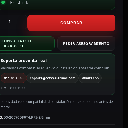
En stock
ikvision
ámara
COMPRAR
omo
en1
CONSULTA ESTE
ama
PEDIR ASESORAMIENTO
PRODUCTO
alue
olor
Soporte preventa real
lanco
Validamos compatibilidad, envío o instalación antes de comprar.
P,
911 413 363
soporte@cctvyalarmas.com
WhatsApp
.8
mm
L-V 10:00–19:00
S-
CE70DF0T-
 tienes dudas de compatibilidad o instalación, te respondemos antes de
PFS(2.8mm)
omprar.
antidad
KU
DS-2CE70DF0T-LPFS(2.8mm)