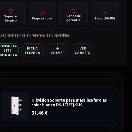
3 años de
Soporte
Pago seguro
Envío 24/48h
garantía
técnico
pedición rápida en referencias disponibles
CONSULTA
FICHA
←
VER
ESTE
TÉCNICA
VOLVER
CARRITO
RODUCTO
Hikvision Soporte para mástiles/farolas
color blanco DS-1275ZJ-SUS
31,46
€