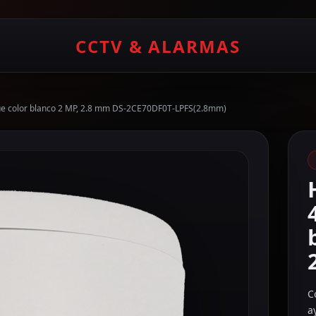
CCTV & ALARMAS
e color blanco 2 MP, 2.8 mm DS-2CE70DF0T-LPFS(2.8mm)
C
a