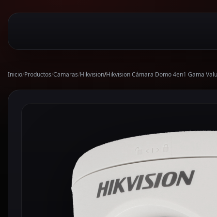
Inicio
/
Productos
/
Camaras
/
Hikvision
/
Hikvision Cámara Domo 4en1 Gama Valu