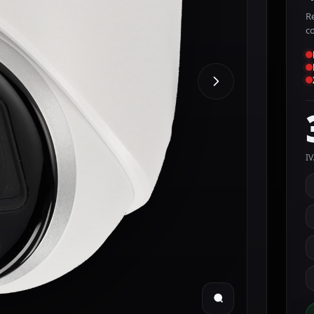
Re
c
IV