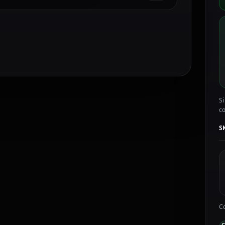
Si
c
S
Co