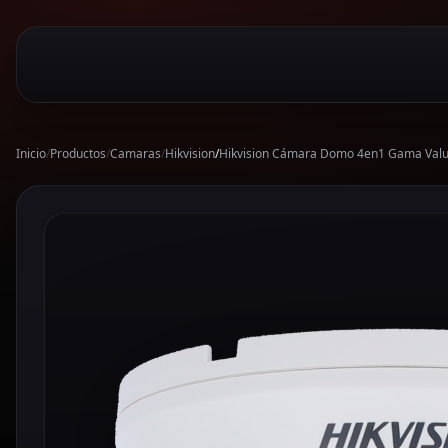
Inicio
/
Productos
/
Camaras
/
Hikvision
/
Hikvision Cámara Domo 4en1 Gama Valu