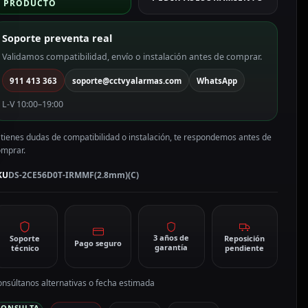
PRODUCTO
Soporte preventa real
Validamos compatibilidad, envío o instalación antes de comprar.
911 413 363
soporte@cctvyalarmas.com
WhatsApp
L-V 10:00–19:00
 tienes dudas de compatibilidad o instalación, te respondemos antes de
omprar.
KU
DS-2CE56D0T-IRMMF(2.8mm)(C)
3 años de
Soporte
Reposición
Pago seguro
garantía
técnico
pendiente
nsúltanos alternativas o fecha estimada
CONSULTA