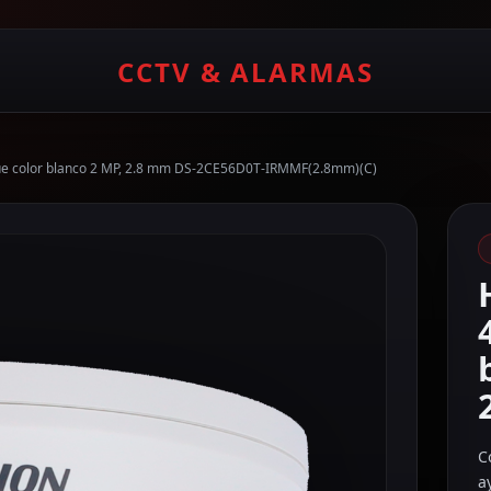
CCTV & ALARMAS
e color blanco 2 MP, 2.8 mm DS-2CE56D0T-IRMMF(2.8mm)(C)
C
a