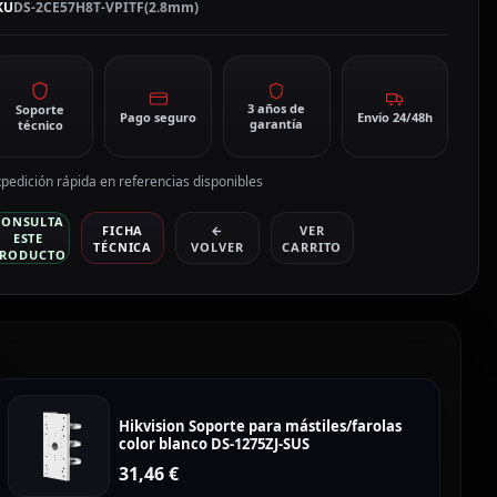
KU
DS-2CE57H8T-VPITF(2.8mm)
3 años de
Soporte
Pago seguro
Envío 24/48h
garantía
técnico
pedición rápida en referencias disponibles
CONSULTA
FICHA
←
VER
ESTE
TÉCNICA
VOLVER
CARRITO
RODUCTO
Hikvision Soporte para mástiles/farolas
color blanco DS-1275ZJ-SUS
31,46
€