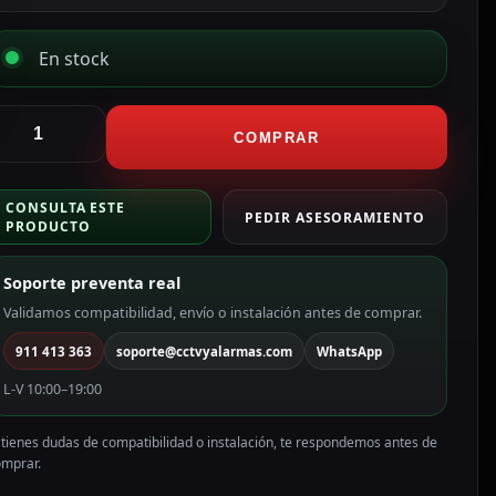
En stock
ikvision
ámara
COMPRAR
omo
en1
CONSULTA ESTE
ama
PEDIR ASESORAMIENTO
PRODUCTO
RO
olor
Soporte preventa real
lanco
Validamos compatibilidad, envío o instalación antes de comprar.
P,
911 413 363
soporte@cctvyalarmas.com
WhatsApp
.8
mm
L-V 10:00–19:00
S-
CE57H8T-
 tienes dudas de compatibilidad o instalación, te respondemos antes de
PITF(2.8mm)
omprar.
antidad