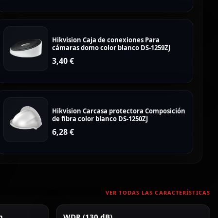
Hikvision Caja de conexiones Para
cámaras domo color blanco DS-1259ZJ
3,40
€
Hikvision Carcasa protectora Composición
de fibra color blanco DS-1250ZJ
6,28
€
VER TODAS LAS CARACTERÍSTICAS
m
WDR (130 dB)