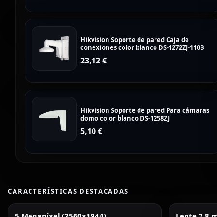
Hikvision Soporte de pared Caja de
conexiones color blanco DS-1272ZJ-110B
23,12
€
Hikvision Soporte de pared Para cámaras
domo color blanco DS-1258ZJ
5,10
€
CARACTERÍSTICAS DESTACADAS
5 Megapíxel (2560x1944)
Lente 2.8