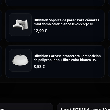
Hikvision Soporte de pared Para cámaras
mini domo color blanco DS-1272ZJ-110
12,90
€
Hikvision Carcasa protectora Composición
de polipropileno + fibra color blanco DS-
1253ZJ-M
8,53
€
 mm
Smart EXIR IR Alcance 30 