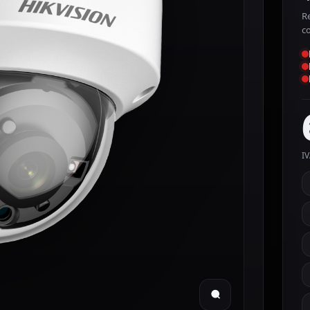
Re
c
IV