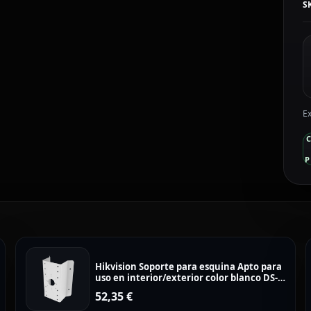
S
Ex
P
Hikvision Soporte para esquina Apto para
uso en interior/exterior color blanco DS-
1276ZJ-SUS
52,35
€